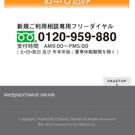
PAGETOP
NW光|NEXTWAVE HIKARI
Copyright ©
NW光|NEXTWAVE HIKARI
All Rights Reserved.
[NE:WS] Powered by NextWave,inc.